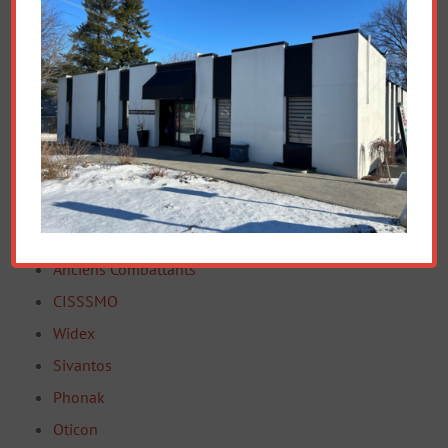
Ordre des Audioprothésistes du Québec
Association Professionnelle des Audioprothésistes
du Québec
Régie Assurance-maladie du Québec
Commission de la santé et de la sécurité du travail
(CNESST)
Anciens Combattants
CISSSMO
Widex
Sivantos
Phonak
Oticon